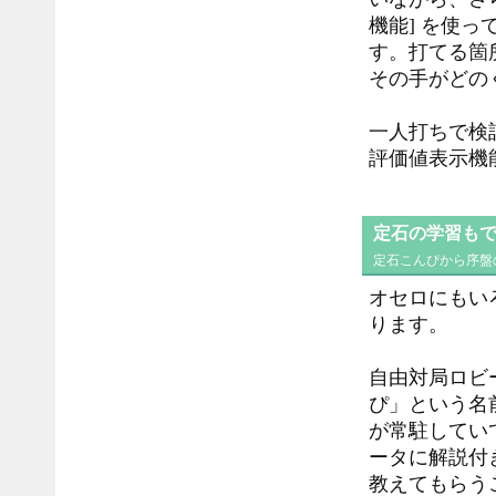
機能] を使っ
す。打てる箇
その手がどの
一人打ちで検
評価値表示機
定石の学習も
定石こんぴから序盤
オセロにもい
ります。
自由対局ロビ
ぴ」という名
が常駐してい
ータに解説付
教えてもらう