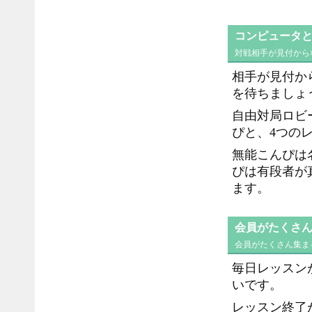
コンピュータ
対戦相手が見付から
相手が見付か
を待ちましょ
自由対局ロビ
ぴと、4つの
無能こんぴは
ぴは有段者が
ます。
会員がたくさ
会員がたくさん集まる
毎日レッスン
いです。
レッスン終了が