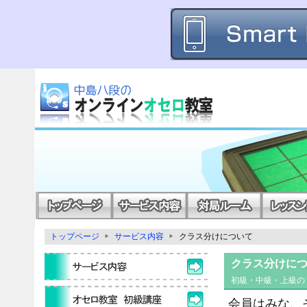
トップページ
サービス内容
クラス分けについて
クラス分けに
初級・中級・上級の 
会員はみな、