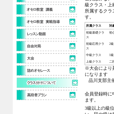
級クラス・上
所属するクラ
す。
所属クラス
対
初級基礎クラ
初
ス
初級応用クラ
2
ス
中級クラス
1
上級クラス
二
※大会により
になります
品川支部主催
会員登録時に
ます。
3級以上の級