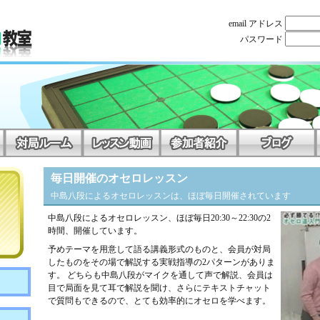
email アドレス
パスワード
毎日開催のオセロレッスン
中島八段によるオセロレッスンは、ほぼ毎日開催されています
中島八段によるオセロレッスン、ほぼ毎日20:30～22:30の2
時間、開催しています。
予めテーマを用意して語る講義形式のものと、会員が対局
したものをその場で解説する実戦指導の2パターンがありま
す。 どちらも中島八段がマイクを通して声で解説、会員は
目で局面を見て耳で解説を聞け、さらにテキストチャット
で質問もできるので、とても効率的にオセロを学べます。