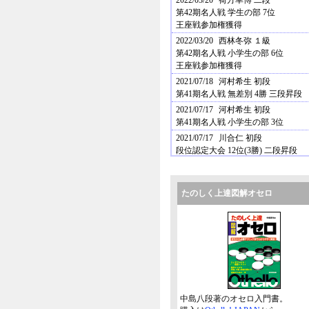
2022/03/20
荷方幸博 二段
第42期名人戦 学生の部 7位
王座戦参加権獲得
2022/03/20
西林冬弥 １級
第42期名人戦 小学生の部 6位
王座戦参加権獲得
2021/07/18
河村希生 初段
第41期名人戦 無差別 4勝 三段昇段
2021/07/17
河村希生 初段
第41期名人戦 小学生の部 3位
2021/07/17
川合仁 初段
段位認定大会 12位(3勝) 二段昇段
2021/07/17
荷方幸博 初段
段位認定大会 9位(3勝) 二段昇段
たのしく上達図解オセロ
2020/11/29
河村希生 １級
オセロ小学生全国大会 7位入賞
2020/11/29
狩野千洋 三段
オセロ小学生全国大会 優勝
2020/11/15
狩野千洋 三段
オセロ小学生全国大会 予選3位通過
2020/11/15
河村希生 １級
オセロ小学生全国大会 予選1位通過
中島八段著のオセロ入門書。
2020/02/09
上野智久 二段