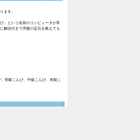
ります。
ぴ」という名前のコンピュータが常
に解説付きで序盤の定石を教えても
ぴ、初級こんぴ、中級こんぴ、有能こ
方を見て指導します