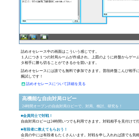
表
表
代表
入賞
詰めオセレース中の画面はこういう感じです。
１人につき１つの対局ルームが作成され、上図のように終盤からゲー
タ相手に勝ち切ることができるかを競います。
詰めオセレースには誰でも無料で参加できます。普段終盤こんぴ相手
腕試しです！
詰めオセレースについて詳細を見る
高機能な自由対局ロビー
24時間オープンの自由対局ロビーで、対局、検討、研究を！
■会員同士で対戦！
自由対局ロビーは24時間いつでも利用できます。対戦相手を見付けて
■有段者に教えてもらおう！
会員の中には有段者もたくさんいます。対戦を申し入れれば誰でも気