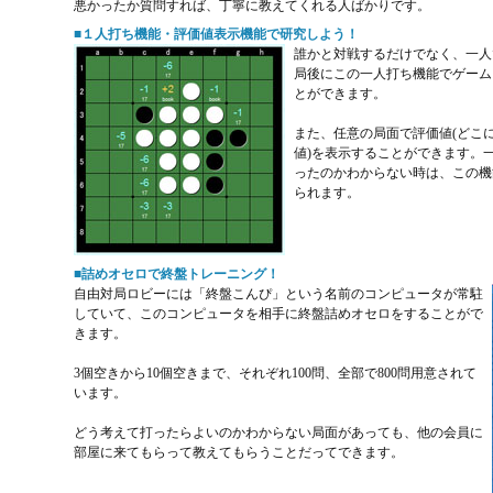
悪かったか質問すれば、丁寧に教えてくれる人ばかりです。
■１人打ち機能・評価値表示機能で研究しよう！
誰かと対戦するだけでなく、一人
局後にこの一人打ち機能でゲーム
とができます。
また、任意の局面で評価値(どこ
値)を表示することができます。
ったのかわからない時は、この機
られます。
■詰めオセロで終盤トレーニング！
自由対局ロビーには「終盤こんぴ」という名前のコンピュータが常駐
(三連
していて、このコンピュータを相手に終盤詰めオセロをすることがで
きます。
3個空きから10個空きまで、それぞれ100問、全部で800問用意されて
います。
どう考えて打ったらよいのかわからない局面があっても、他の会員に
部屋に来てもらって教えてもらうことだってできます。