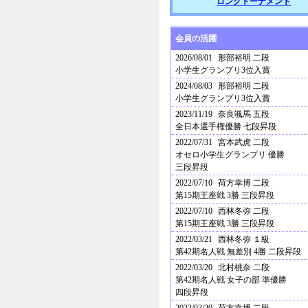
ロングトーナメント
会員の活躍
2026/08/01
形部裕明 二段
小学生グランプリ3位入賞
2024/08/03
形部裕明 二段
小学生グランプリ3位入賞
2023/11/19
奈良颯馬 五段
全日本選手権優勝 七段昇段
2022/07/31
宮本武虎 二段
オセロ小学生グランプリ 優勝
三段昇段
2022/07/10
荷方幸博 二段
第15期王座戦 3勝 三段昇段
2022/07/10
西林冬弥 二段
第15期王座戦 3勝 三段昇段
2022/03/21
西林冬弥 １級
第42期名人戦 無差別 4勝 二段昇段
2022/03/20
北村桃奈 二段
第42期名人戦 女子の部 準優勝
四段昇段