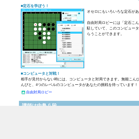
■定石を学ぼう！
オセロにもいろいろな定石があ
自由対局ロビーには「定石こん
駐していて、このコンピュータ
らうことができます。
■コンピュータと対戦！
相手が見付からない時には、コンピュータと対局できます。無能こん
んぴと、4つのレベルのコンピュータがあなたの挑戦を待っています！
自由対局ロビー
講師は中島八段
プレイヤーとしても指導者としても一流の中島八段が、あなたの打ち
「オンラインオセロ教室」で講師を務めるのは中島八段。
中島八段はオセロ歴25年。2006年・2007年には日本代表として世
界選手権に参加、2年連続で団体戦優勝・個人戦4位入賞と、今な