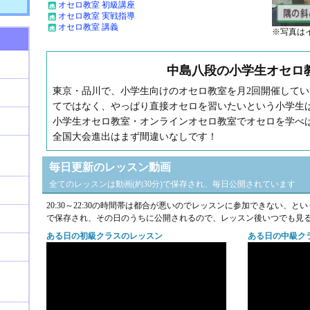
オセロ教室 初級講座
オセロ教室 実戦指導
オセロ教室 講義
※写真は
中島八段の小学生オセロ
東京・品川で、小学生向けのオセロ教室を月2回開催して
てではなく、やっぱり直接オセロを習いたいという小学生
小学生オセロ教室・オンラインオセロ教室でオセロを学べ
全国大会進出はまず間違いなしです！
毎日更新のレッスン動画
全てのレッスンは動画(約30分)で保存され、毎日公開されています
20:30～22:30の時間帯は都合が悪いのでレッスンに参加できない、
で保存され、その日のうちに公開されるので、レッスン後いつでも見
ある日の初級クラスのレッスン
ある日の中級ク